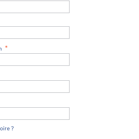
*
n
oire ?